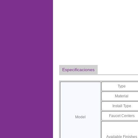
Especificaciones
Type
Material
Install Type
Faucet Centers
Model
Available Finishes