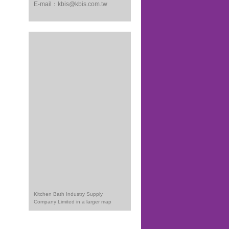
E-mail：
kbis@kbis.com.tw
Kitchen Bath Industry Supply
Company Limited in a larger map