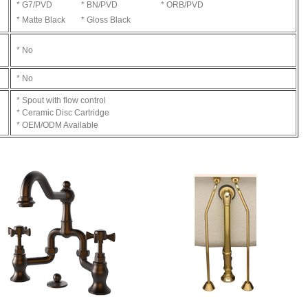
* G7/PVD
* BN/PVD
* ORB/PVD
* Matte Black
* Gloss Black
* No
* No
* Spout with flow control
* Ceramic Disc Cartridge
* OEM/ODM Available