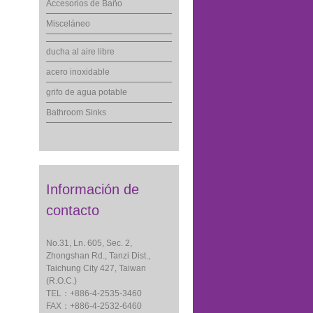
Accesorios de Baño
Misceláneo
ducha al aire libre
acero inoxidable
grifo de agua potable
Bathroom Sinks
Información de
contacto
No.31, Ln. 605, Sec. 2,
Zhongshan Rd., Tanzi Dist.,
Taichung City 427, Taiwan
(R.O.C.)
TEL：+886-4-2535-3460
FAX：+886-4-2532-6460