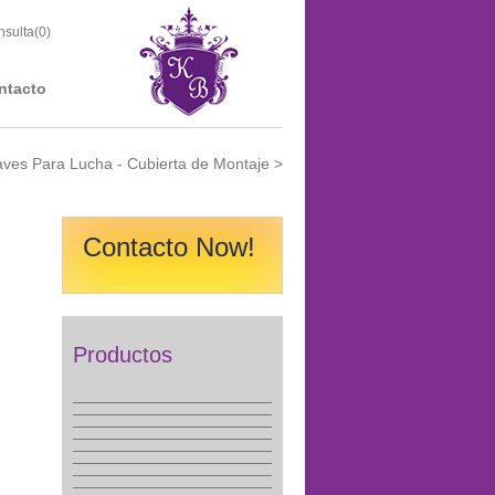
sulta(
0
)
ntacto
aves Para Lucha - Cubierta de Montaje
>
Contacto Now!
Productos