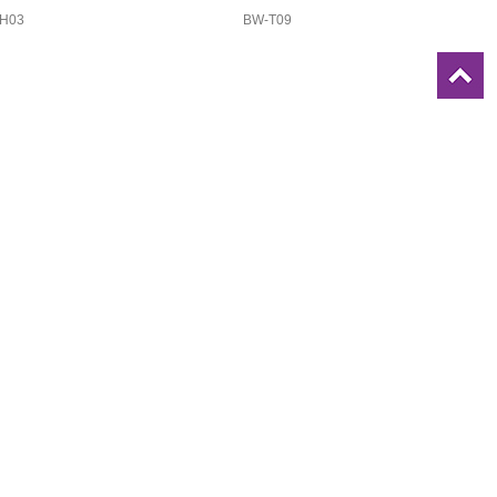
-H03
BW-T09