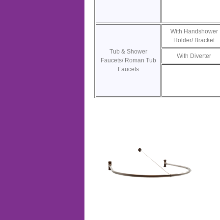
With Handshower
Holder/ Bracket
Tub & Shower
With Diverter
Faucets/ Roman Tub
Faucets