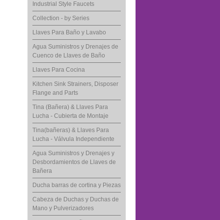
Industrial Style Faucets
Collection - by Series
Llaves Para Baño y Lavabo
Agua Suministros y Drenajes de
Cuenco de Llaves de Baño
Llaves Para Cocina
Kitchen Sink Strainers, Disposer
Flange and Parts
Tina (Bañera) & Llaves Para
Lucha - Cubierta de Montaje
Tina(bañeras) & Llaves Para
Lucha - Válvula Independiente
Agua Suministros y Drenajes y
Desbordamientos de Llaves de
Bañera
Ducha barras de cortina y Piezas
Cabeza de Duchas y Duchas de
Mano y Pulverizadores