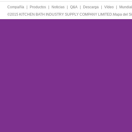
Compañía
|
Productos
|
Noticias
|
Q&A
|
Descarga
|
Vídeo
|
Mundia
©2015 KITCHEN BATH INDUSTRY SUPPLY COMPANY LIMITED.
Mapa del Si