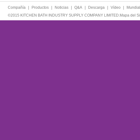
Compañía
|
Productos
|
Noticias
|
Q&A
|
Descarga
|
Vídeo
|
Mundia
©2015 KITCHEN BATH INDUSTRY SUPPLY COMPANY LIMITED.
Mapa del Si