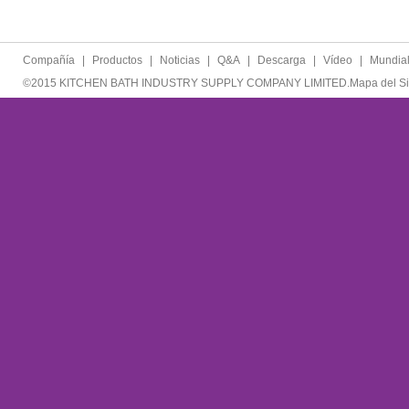
Compañía
|
Productos
|
Noticias
|
Q&A
|
Descarga
|
Vídeo
|
Mundia
©2015 KITCHEN BATH INDUSTRY SUPPLY COMPANY LIMITED.
Mapa del Si