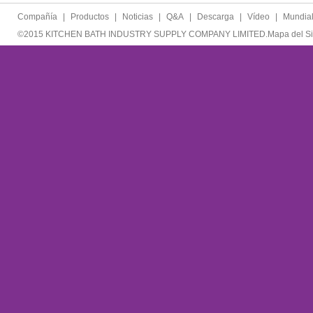
Compañía
|
Productos
|
Noticias
|
Q&A
|
Descarga
|
Vídeo
|
Mundia
©2015 KITCHEN BATH INDUSTRY SUPPLY COMPANY LIMITED.
Mapa del Si