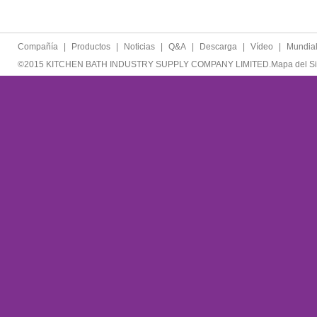
Compañía
|
Productos
|
Noticias
|
Q&A
|
Descarga
|
Vídeo
|
Mundia
©2015 KITCHEN BATH INDUSTRY SUPPLY COMPANY LIMITED.
Mapa del Si