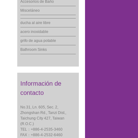
Accesorios de Baño
Misceláneo
ducha al aire libre
acero inoxidable
grifo de agua potable
Bathroom Sinks
Información de
contacto
No.31, Ln. 605, Sec. 2,
Zhongshan Rd., Tanzi Dist.,
Taichung City 427, Taiwan
(R.O.C.)
TEL：+886-4-2535-3460
FAX：+886-4-2532-6460