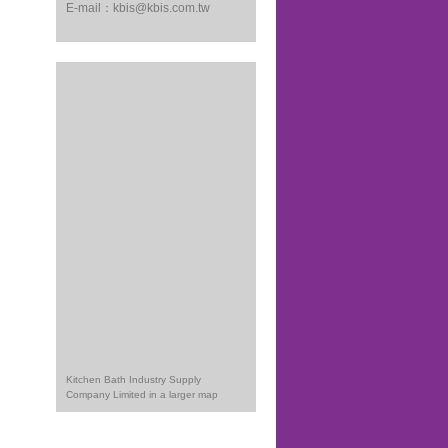
E-mail：
kbis@kbis.com.tw
Kitchen Bath Industry Supply
Company Limited in a larger map