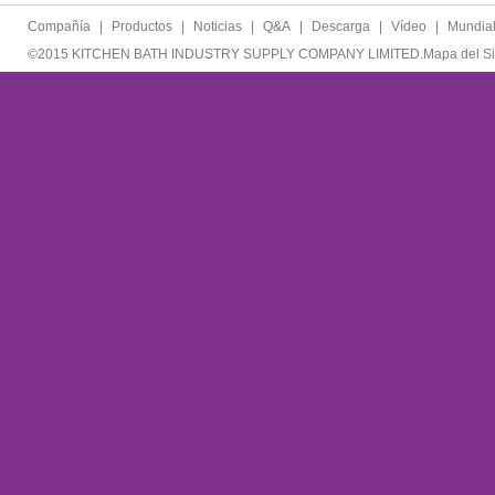
Compañía
|
Productos
|
Noticias
|
Q&A
|
Descarga
|
Vídeo
|
Mundia
©2015 KITCHEN BATH INDUSTRY SUPPLY COMPANY LIMITED.
Mapa del Si