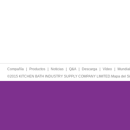
Compañía
|
Productos
|
Noticias
|
Q&A
|
Descarga
|
Vídeo
|
Mundia
©2015 KITCHEN BATH INDUSTRY SUPPLY COMPANY LIMITED.
Mapa del Si