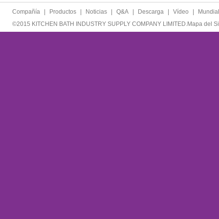
Compañía
|
Productos
|
Noticias
|
Q&A
|
Descarga
|
Vídeo
|
Mundia
©2015 KITCHEN BATH INDUSTRY SUPPLY COMPANY LIMITED.
Mapa del Si