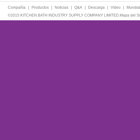
Compañía
|
Productos
|
Noticias
|
Q&A
|
Descarga
|
Vídeo
|
Mundia
©2015 KITCHEN BATH INDUSTRY SUPPLY COMPANY LIMITED.
Mapa del Si