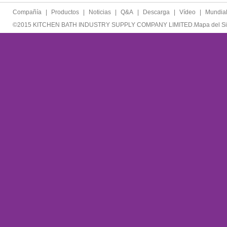
Compañía
|
Productos
|
Noticias
|
Q&A
|
Descarga
|
Vídeo
|
Mundia
©2015 KITCHEN BATH INDUSTRY SUPPLY COMPANY LIMITED.
Mapa del Si