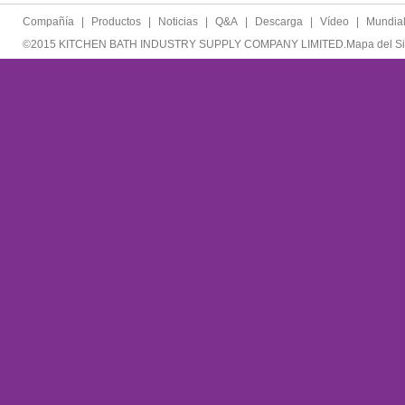
Compañía
|
Productos
|
Noticias
|
Q&A
|
Descarga
|
Vídeo
|
Mundia
©2015 KITCHEN BATH INDUSTRY SUPPLY COMPANY LIMITED.
Mapa del Si