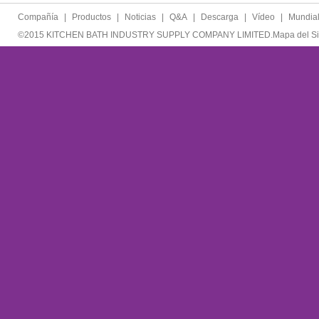
Compañía
|
Productos
|
Noticias
|
Q&A
|
Descarga
|
Vídeo
|
Mundia
©2015 KITCHEN BATH INDUSTRY SUPPLY COMPANY LIMITED.
Mapa del Si