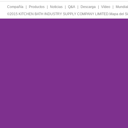
Compañía
|
Productos
|
Noticias
|
Q&A
|
Descarga
|
Vídeo
|
Mundia
©2015 KITCHEN BATH INDUSTRY SUPPLY COMPANY LIMITED.
Mapa del Si