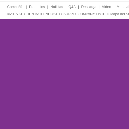
Compañía
|
Productos
|
Noticias
|
Q&A
|
Descarga
|
Vídeo
|
Mundia
©2015 KITCHEN BATH INDUSTRY SUPPLY COMPANY LIMITED.
Mapa del Si